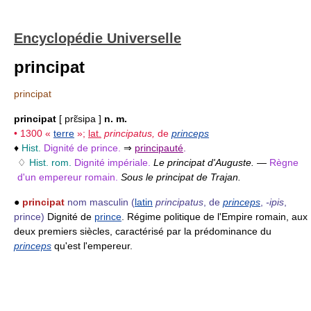
Encyclopédie Universelle
principat
principat
principat
[ prɛ̃sipa ]
n. m.
• 1300 «
terre
»;
lat.
principatus,
de
princeps
♦
Hist.
Dignité de prince.
⇒
principauté
.
♢
Hist. rom.
Dignité impériale.
Le principat d'Auguste.
—
Règne
d'un empereur romain.
Sous le principat de Trajan.
●
principat
nom masculin
(
latin
principatus
, de
princeps
,
-ipis
,
prince)
Dignité de
prince
. Régime politique de l'Empire romain, aux
deux premiers siècles, caractérisé par la prédominance du
princeps
qu'est l'empereur.