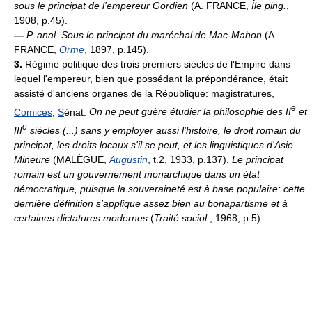
sous le principat de l'empereur Gordien
(A. FRANCE,
Île ping.
,
1908, p.45).
—
P. anal.
Sous le principat du maréchal de Mac-Mahon
(A.
FRANCE,
Orme
, 1897, p.145).
3.
Régime politique des trois premiers siècles de l'Empire dans
lequel l'empereur, bien que possédant la prépondérance, était
assisté d'anciens organes de la République: magistratures,
e
Comices
,
S
énat.
On ne peut guère étudier la philosophie des II
et
e
III
siècles (...) sans y employer aussi l'histoire, le droit romain du
principat, les droits locaux s'il se peut, et les linguistiques d'Asie
Mineure
(MALÈGUE,
Augustin
, t.2, 1933, p.137).
Le principat
romain est un gouvernement monarchique dans un état
démocratique, puisque la souveraineté est à base populaire: cette
dernière définition s'applique assez bien au bonapartisme et à
certaines dictatures modernes
(
Traité sociol.
, 1968, p.5).