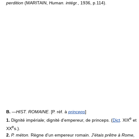
perdition
(MARITAIN,
Human. intégr.
, 1936, p.114).
B.
—
HIST. ROMAINE
. [P. réf. à
princeps
]
e
1.
Dignité impériale; dignité d'empereur, de princeps. (
Dict
. XIX
et
e
XX
s.).
2.
P. méton.
Règne d'un empereur romain.
J'étais prêtre à Rome,