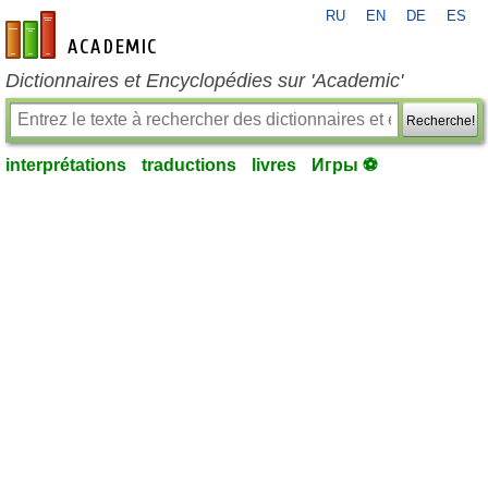
RU
EN
DE
ES
fr-academic.com
Dictionnaires et Encyclopédies sur 'Academic'
Recherche!
interprétations
traductions
livres
Игры ⚽