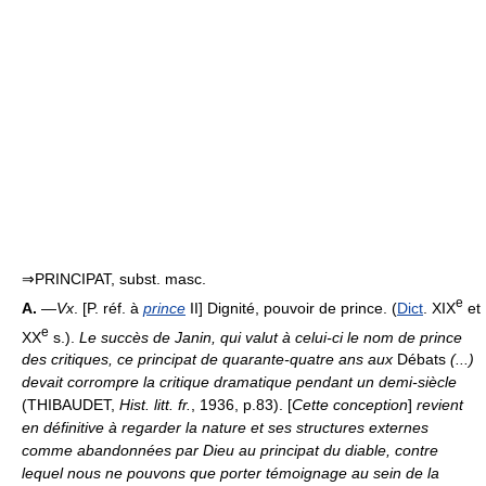
⇒PRINCIPAT, subst. masc.
e
A.
—
Vx
. [P. réf. à
prince
II] Dignité, pouvoir de prince. (
Dict
. XIX
et
e
XX
s.).
Le succès de Janin, qui valut à celui-ci le nom de prince
des critiques, ce principat de quarante-quatre ans aux
Débats
(...)
devait corrompre la critique dramatique pendant un demi-siècle
(THIBAUDET,
Hist. litt. fr.
, 1936, p.83). [
Cette conception
]
revient
en définitive à regarder la nature et ses structures externes
comme abandonnées par Dieu au principat du diable, contre
lequel nous ne pouvons que porter témoignage au sein de la