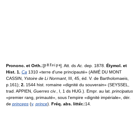
Prononc. et Orth.:
[
]. Att. ds
Ac.
dep. 1878.
Étymol. et
Hist.
1.
Ca
1310 «terre d'une principauté» (AIMÉ DU MONT
CASSIN,
Ystoire de Li Normant
, III, 45, éd. V. de Bartholomaeis,
p.161);
2.
1544 hist. romaine «dignité du souverain» (SEYSSEL,
trad. APPIEN,
Guerres civ.
, I, 1 ds HUG.). Empr. au lat.
principatus
«premier rang, primauté», sous l'empire «dignité impériale», dér.
de
princeps
(
v
.
prince
).
Fréq. abs. littér.:
14.