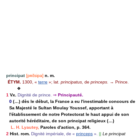
principat
[pʀɛ̃sipa]
n. m.
ÉTYM.
1300, «
terre
»; lat.
principatus,
de
princeps.
→ Prince.
❖
1
Vx.
Dignité de prince.
⇒
Principauté.
0
(…) dès le début, la France a eu l'inestimable concours de
Sa Majesté le Sultan Moulay Youssef, apportant à
l'établissement de notre Protectorat le haut appui de son
autorité héréditaire, de son principat religieux (…)
L. H. Lyautey,
Paroles d'action, p. 364.
2
Hist. rom.
Dignité impériale, de «
princeps
».
||
Le principat