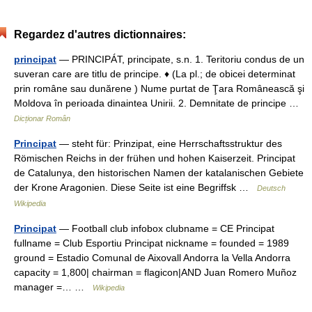
Regardez d'autres dictionnaires:
principat
— PRINCIPÁT, principate, s.n. 1. Teritoriu condus de un
suveran care are titlu de principe. ♦ (La pl.; de obicei determinat
prin române sau dunărene ) Nume purtat de Ţara Românească şi
Moldova în perioada dinaintea Unirii. 2. Demnitate de principe …
Dicționar Român
Principat
— steht für: Prinzipat, eine Herrschaftsstruktur des
Römischen Reichs in der frühen und hohen Kaiserzeit. Principat
de Catalunya, den historischen Namen der katalanischen Gebiete
der Krone Aragonien. Diese Seite ist eine Begriffsk …
Deutsch
Wikipedia
Principat
— Football club infobox clubname = CE Principat
fullname = Club Esportiu Principat nickname = founded = 1989
ground = Estadio Comunal de Aixovall Andorra la Vella Andorra
capacity = 1,800| chairman = flagicon|AND Juan Romero Muñoz
manager =… …
Wikipedia