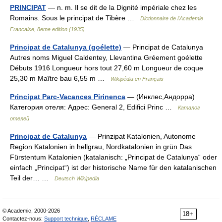
PRINCIPAT
— n. m. Il se dit de la Dignité impériale chez les
Romains. Sous le principat de Tibère …
Dictionnaire de l'Academie
Francaise, 8eme edition (1935)
Principat de Catalunya (goélette)
— Principat de Catalunya
Autres noms Miguel Caldentey, Llevantina Gréement goélette
Débuts 1916 Longueur hors tout 27,60 m Longueur de coque
25,30 m Maître bau 6,55 m …
Wikipédia en Français
Principat Parc-Vacances Pirinenca
— (Инклес,Андорра)
Категория отеля: Адрес: General 2, Edifici Princ …
Каталог
отелей
Principat de Catalunya
— Prinzipat Katalonien, Autonome
Region Katalonien in hellgrau, Nordkatalonien in grün Das
Fürstentum Katalonien (katalanisch: „Principat de Catalunya“ oder
einfach „Principat“) ist der historische Name für den katalanischen
Teil der… …
Deutsch Wikipedia
© Academic, 2000-2026
18+
Contactez-nous:
Support technique
,
RÉCLAME